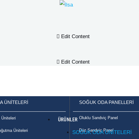
Edit Content
Edit Content
 ÜNİTELERİ
SOĞUK ODA PANELLERİ
Oluklu Sandviç Panel
Üniteleri
ÜRÜNLER
Düz Sandviç Panel
oğutma Üniteleri
SOĞUK ODA ÜNİTELERİ