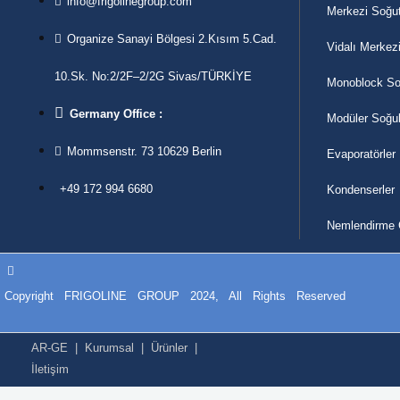
info@frigolinegroup.com
Merkezi Soğut
Organize Sanayi Bölgesi 2.Kısım 5.Cad.
Vidalı Merkez
10.Sk. No:2/2F–2/2G Sivas/TÜRKİYE
Monoblock Soğ
Germany Office :
Modüler Soğu
Mommsenstr. 73 10629 Berlin
Evaporatörler
+49 172 994 6680
Kondenserler
Nemlendirme C
Copyright FRIGOLINE GROUP 2024, All Rights Reserved
AR-GE
|
Kurumsal
|
Ürünler
|
İletişim