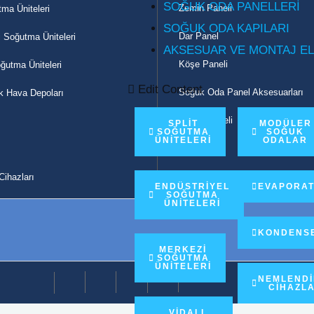
SOĞUK ODA PANELLERİ
Zemin Paneli
ma Üniteleri
SOĞUK ODA KAPILARI
Dar Panel
i Soğutma Üniteleri
AKSESUAR VE MONTAJ E
Köşe Paneli
utma Üniteleri
Edit Content
Soğuk Oda Panel Aksesuarları
k Hava Depoları
Cephe Paneli
SPLİT
MODÜLER
SOĞUTMA
SOĞUK
ÜNİTELERİ
ODALAR
Çatı Paneli
ihazları
ENDÜSTRİYEL
EVAPORA
SOĞUTMA
ÜNİTELERİ
KONDENS
MERKEZİ
SOĞUTMA
ÜNİTELERİ
NEMLEND
CİHAZLA
VİDALI