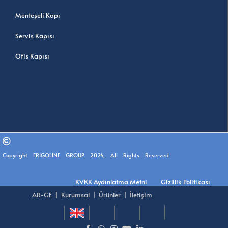
Menteşeli Kapı
Servis Kapısı
Ofis Kapısı
Copyright FRIGOLINE GROUP 2024, All Rights Reserved
KVKK Aydınlatma Metni
Gizlilik Politikası
AR-GE
|
Kurumsal
|
Ürünler
|
İletişim