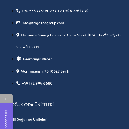
+90 536 778 04 99 / +90 346 226 17 74
info@frigolinegroup.com
Organize Sanayi Bölgesi 2.Kısım 5.Cad. 10.Sk. No:2/2F–2/2G
Sivas/TÜRKİYE
Germany Office :
Mommsenstr. 73 10629 Berlin
+49 172 994 6680
←
SOĞUK ODA ÜNİTELERİ
Contact Us
Split Soğutma Üniteleri