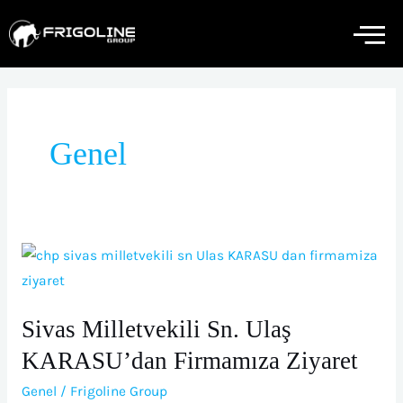
İçeriğe
atla
Genel
Sivas
Milletvekili
Sn.
Sivas Milletvekili Sn. Ulaş
Ulaş
KARASU’dan
KARASU’dan Firmamıza Ziyaret
Firmamıza
Genel
/
Frigoline Group